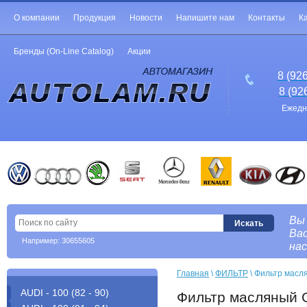
О компании
Продукция
Новости
Напишите нам
Контакты
К
Бренды (On-Line Catalog)
Акции
8 (92
8 (92
Ежедне
Вы
Вас
Например: 30655605
нас
Главная
 \ 
ФИЛЬТР
 \ Фильтр мас
AUDI - 100 (82 - 90)
Фильтр масляный 