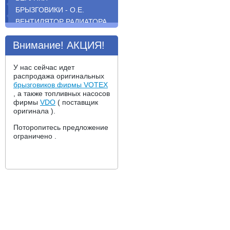
БРЫЗГОВИКИ - O.E.
ВЕНТИЛЯТОР РАДИАТОРА.
ВОДЯНАЯ ПОМПА
Внимание! АКЦИЯ!
ВОДЯНОЙ ФЛАНЕЦ
ГЛУШИТЕЛИ ;
РЕЗОНАТОРЫ ; ПРИЕМНЫЕ
У нас сейчас идет
ТРУБЫ
распродажа оригинальных
брызговиков фирмы VOTEX
ДАТЧИКИ
, а также топливных насосов
ДВИГАТЕЛЬ
фирмы
VDO
( поставщик
ДВОРНИКИ BOSCH ;
оригинала ).
НАСОС ОМЫВАТЕЛЯ ;
Поторопитесь предложение
РЕЛЕ ОМЫВАТЕЛЯ
ограничено .
ДИСК СЦЕПЛЕНИЯ
ДИСКОВЫЕ ТОРМОЗНЫЕ
КОЛОДКИ
ДОСТАВКА
ЖЕЛЕЗО ; ПЛАСТИК ;
ОПТИКА
ЗЕРКАЛА
КОЖУХ РЕМНЯ ГРМ
КОМПЛЕКТ СЦЕПЛЕНИЯ