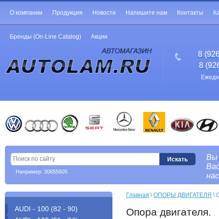
О компании
Продукция
Новости
Напишите нам
Контакты
К
Бренды (On-Line Catalog)
Акции
8 (92
8 (92
Ежедне
Вы
Вас
Например: 30655605
нас
Главная
 \ 
ОПОРЫ ДВИГАТЕЛЯ
 \
AUDI - 100 (82 - 90)
Опора двигателя.