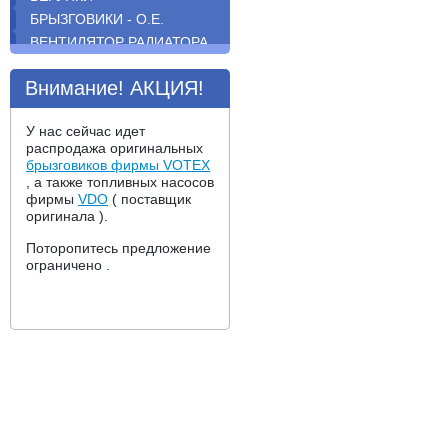
БРЫЗГОВИКИ - O.E.
ВЕНТИЛЯТОР РАДИАТОРА.
ВОДЯНАЯ ПОМПА
Внимание! АКЦИЯ!
ВОДЯНОЙ ФЛАНЕЦ
ГЛУШИТЕЛИ ;
РЕЗОНАТОРЫ ; ПРИЕМНЫЕ
У нас сейчас идет
ТРУБЫ
распродажа оригинальных
брызговиков фирмы VOTEX
ДАТЧИКИ
, а также топливных насосов
ДВИГАТЕЛЬ
фирмы
VDO
( поставщик
ДВОРНИКИ BOSCH ;
оригинала ).
НАСОС ОМЫВАТЕЛЯ ;
Поторопитесь предложение
РЕЛЕ ОМЫВАТЕЛЯ
ограничено .
ДИСК СЦЕПЛЕНИЯ
ДИСКОВЫЕ ТОРМОЗНЫЕ
КОЛОДКИ
ДОСТАВКА
ЖЕЛЕЗО ; ПЛАСТИК ;
ОПТИКА
ЗЕРКАЛА
КОЖУХ РЕМНЯ ГРМ
КОМПЛЕКТ СЦЕПЛЕНИЯ